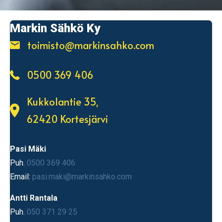
Markin Sähkö Ky
toimisto@markinsahko.com
0500 369 406
Kukkolantie 35,
62420 Kortesjärvi
Pasi Mäki
Puh.
0500 369 406
Email:
pasi.maki@markinsahko.com
Antti Rantala
Puh.
050 371 29 25