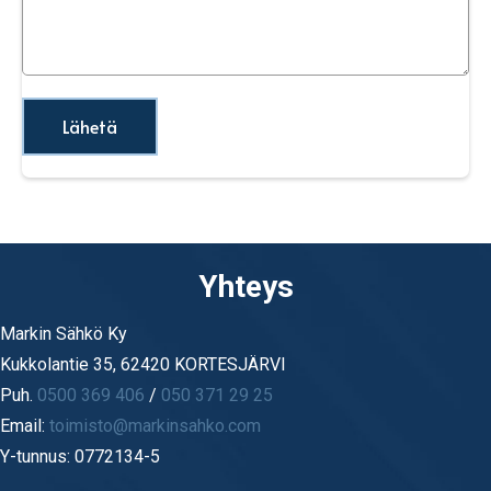
i
t
s
n
i
t
*
i
Yhteys
Markin Sähkö Ky
Kukkolantie 35, 62420 KORTESJÄRVI
Puh.
0500 369 406
/
050 371 29 25
Email:
toimisto@markinsahko.com
Y-tunnus: 0772134-5